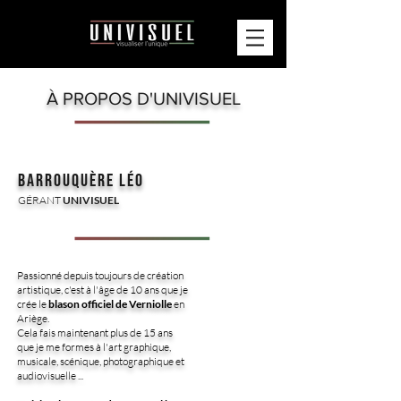
À PROPOS D'UNIVISUEL
BARROUQUÈRE LÉO
GÉRANT
UNIVISUEL
Passionné depuis toujours de création
artistique, c'est à l'âge de 10 ans que je
crée le
blason officiel de Verniolle
en
Ariège.
Cela fais maintenant plus de 15 ans
que je me formes à l'art graphique,
musicale, scénique, photographique et
audiovisuelle ...